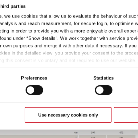
6,99 m
3.499 kg
hird parties
Lengte
Technisch toelaatbare maximummassa
, we use cookies that allow us to evaluate the behaviour of such 
ntal zitplaatsen (inclusief bestuurder)…
 analysis and reach measurement, for secure login, to optimise we
ikant vastgesteld in de zogenaamde typegoedkeuringsprocedure
ing in order to provide you with a more enjoyable overall experi
Kies model
a van de passagiers. Hiervoor wordt een vastgesteld gewicht
ound under “Show details”. We work together with service provid
estuurder) berekend.
ir own purposes and merge it with other data if necessary. If you 
okies in the detailed view, you provide your consent to the proces
rde uitleg van het massa van de passagiers, zie het hoofdstuk
ng this consent is voluntary and not required to use our website
s deselect or change them later (such as by using the fingerprint 
ther information in our Privacy Policy.
Preferences
Statistics
Use necessary cookies only