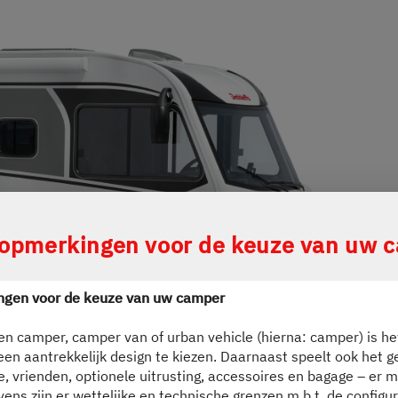
ing wird der Button zum Akzeptieren de
 opmerkingen voor de keuze van uw 
ngen voor de keuze van uw camper
en camper, camper van of urban vehicle (hierna: camper) is het
 een aantrekkelijk design te kiezen. Daarnaast speelt ook het 
ie, vrienden, optionele uitrusting, accessoires en bagage – er m
vens zijn er wettelijke en technische grenzen m.b.t. de configur