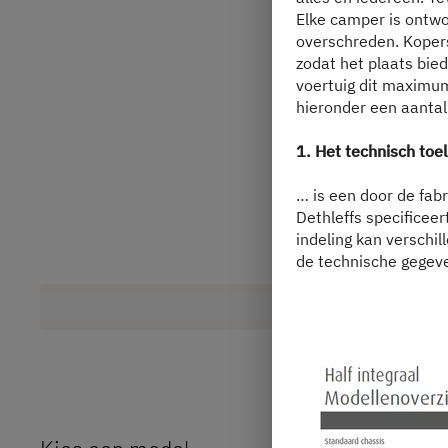
Elke camper is ontwo
overschreden. Kopers
zodat het plaats bie
voertuig dit maximum
hieronder een aantal 
1. Het technisch t
… is een door de fab
Dethleffs specificeer
indeling kan verschill
de technische gegev