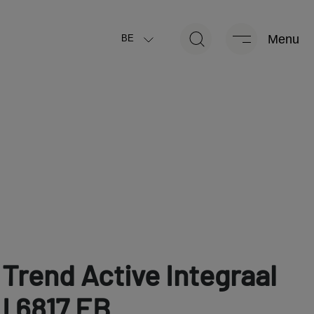
kg
248 kg
Menu
BE
ch toelaatbare
Door de fabrikant opgegeven
*
*
ummassa
massa voor optionele uitrusting
kg
248 kg
in rijklare
Door de fabrikant opgegeven
*
*
d
(+/-5%)
massa voor optionele uitrusting
Basis voertuig
Trend Active Integraal
I 6817 EB