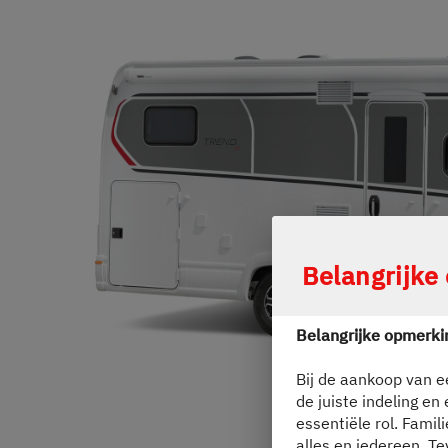
Service
Dethleffs
Vind uw dealer
Durch Scroll
Belangrijke
Belangrijke opmerki
Bij de aankoop van e
de juiste indeling en
essentiële rol. Famil
alles en iedereen. Te