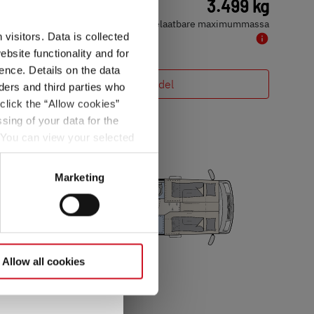
7,4 m
3.499 kg
Lengte
Technisch toelaatbare maximummassa
visitors. Data is collected
bsite functionality and for
. Dit resulteert in
ence. Details on the data
Kies model
 van 75 kg per
ers and third parties who
click the “Allow cookies”
sing of your data for the
 “
Juridische
. You can view your selected
button at the bottom left of
Marketing
Allow all cookies