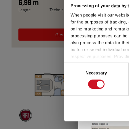
6,99 m
3.499 kg
Processing of your data by t
Lengte
Technisch toelaatbare maximummassa
When people visit our website
3. Het toegestane aa
for the purposes of tracking,
… wordt door de fabr
online marketing and remarket
Geselecteerd
het zogenaamde mass
processing purposes can be f
passagier (zonder b
also process the data for the
button or select individual co
Voor een gedetaillee
respective purposes. Providi
informatie
".
settings at any time as well a
Consent
the website). You can find fur
Necessary
Selection