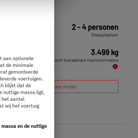
I 7027
€ 99.690,–
2 - 4 personen
a)
Prijs vanaf
Slaapplaatsen
7,4 m
3.499 kg
t aan optionele
Lengte
Technisch toelaatbare maximummassa
dat de minimale
teraf gemonteerde
eleverde voertuigen.
h blijkt dat de
Kies model
 nuttige massa ligt,
 het aantal
t wij het voertuig
e massa en de nuttige