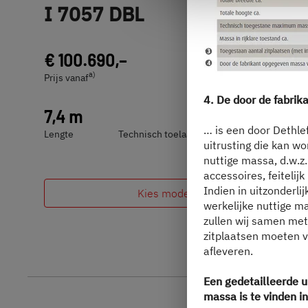
I 7057 DBL
€ 100.690,–
4 personen
a)
Prijs vanaf
Slaapplaatsen
4. De door de fabrik
7,4 m
3.499 kg
… is een door Dethle
Lengte
Technisch toelaatbare maximummassa
uitrusting die kan w
nuttige massa, d.w.z
accessoires, feitelij
Indien in uitzonderli
Kies model
werkelijke nuttige m
zullen wij samen met 
zitplaatsen moeten v
afleveren.
Een gedetailleerde u
massa is te vinden i