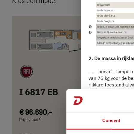
Kies een model
2. De massa in rijkl
… ... omvat - simpel 
van 75 kg voor de bes
rijklare toestand af
I 6817 EB
toegestane afwijking
in rijklare toestand.
Dethleffs elk voertui
€ 96.690,–
4 personen
weegresultaat van uw
a)
Prijs vanaf
Slaapplaatsen
Consent
Voor een gedetailleer
informatie
”.