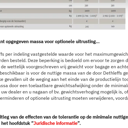
I 7057 EBL
€ 100.690,–
4 personen
a)
Prijs vanaf
Slaapplaatsen
ant opgegeven massa voor optionele uitrusting…
7,4 m
3.499 kg
ffs per indeling vastgestelde waarde voor het maximumgewich
Lengte
Technisch toelaatbare maximummassa
orden besteld. Deze beperking is bedoeld om ervoor te zorgen 
. de wettelijk voorgeschreven vrij gewicht voor bagage en ach
k beschikbaar is voor de nuttige massa van de door Dethleffs g
jke gevallen uit de weging aan het einde van de productielijn toc
Kies model
assa door een toelaatbare gewichtsafwijking onder de minimale
uw dealer en u nagaan of bv. gewichtsverhoging mogelijk is, of
erminderen of optionele uitrusting moeten verwijderen, voorda
itleg van de effecten van de tolerantie op de minimale nuttig
n het hoofdstuk “
Juridische informatie
”.