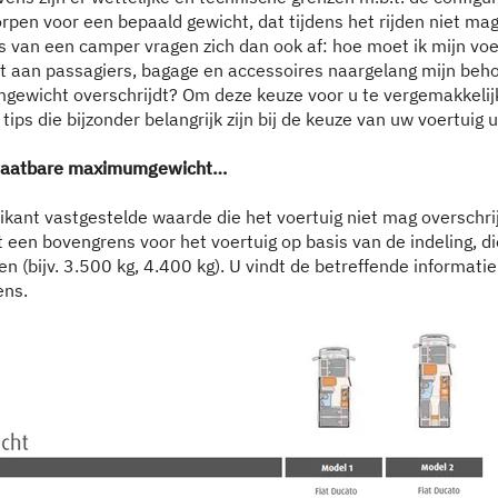
rpen voor een bepaald gewicht, dat tijdens het rijden niet ma
 van een camper vragen zich dan ook af: hoe moet ik mijn voe
dt aan passagiers, bagage en accessoires naargelang mijn beh
gewicht overschrijdt? Om deze keuze voor u te vergemakkelijk
tips die bijzonder belangrijk zijn bij de keuze van uw voertuig 
oelaatbare maximumgewicht…
rikant vastgestelde waarde die het voertuig niet mag overschri
t een bovengrens voor het voertuig op basis van de indeling, di
en (bijv. 3.500 kg, 4.400 kg). U vindt de betreffende informatie
ens.
Stap 1 / 10
Indeling