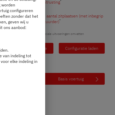
*
optionele uitrusting
g worden
rtuig configureren
4
Toegestaan aantal zitplaatsen (met inbegrip
oeften zonder dat het
*
van de bestuurder)
en, geven wij u
uit ons aanbod:
Afbeeldingen kunnen deels speciale uitvoeringen omvatten
Overzicht configuratie
Configuratie laden
jden.
e van indeling tot
 voor elke indeling in
Basis voertuig