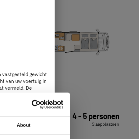
n vastgesteld gewicht
ht van uw voertuig in
at vermeld. De
I 7057 EB
 haakjes na de massa
htsafwijkingen, weegt
ver het
€ 98.690,–
4 - 5 personen
a)
Prijs vanaf
Slaapplaatsen
About
 “
Juridische