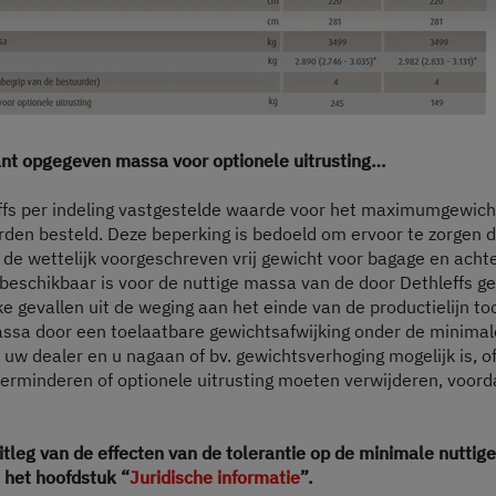
640 ES Active
€ 62.489,–
2 - 5 personen
a)
Prijs vanaf
Slaapplaatsen
ant opgegeven massa voor optionele uitrusting…
6,36 m
3.499 kg
ffs per indeling vastgestelde waarde voor het maximumgewich
Lengte
Technisch toelaatbare maximummassa
orden besteld. Deze beperking is bedoeld om ervoor te zorgen 
. de wettelijk voorgeschreven vrij gewicht voor bagage en ach
k beschikbaar is voor de nuttige massa van de door Dethleffs g
jke gevallen uit de weging aan het einde van de productielijn toc
Kies model
assa door een toelaatbare gewichtsafwijking onder de minimale
uw dealer en u nagaan of bv. gewichtsverhoging mogelijk is, of
erminderen of optionele uitrusting moeten verwijderen, voorda
itleg van de effecten van de tolerantie op de minimale nuttig
n het hoofdstuk “
Juridische informatie
”.