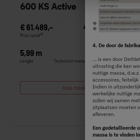
600 KS Active
€ 61.489,–
4 - 7 personen
a)
Prijs vanaf
Slaapplaatsen
4. De door de fabrik
5,99 m
3.499 kg
… is een door Dethle
Lengte
Technisch toelaatbare maximummassa
uitrusting die kan w
nuttige massa, d.w.z
accessoires, feitelij
Indien in uitzonderli
Kies model
werkelijke nuttige m
zullen wij samen met 
zitplaatsen moeten v
afleveren.
Een gedetailleerde u
massa is te vinden i