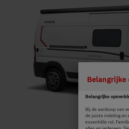
Service
Dethleffs
Vind uw dealer
Durch Scroll
Belangrijke
Belangrijke opmerki
Bij de aankoop van e
de juiste indeling en
essentiële rol. Famil
alles en iedereen. Te