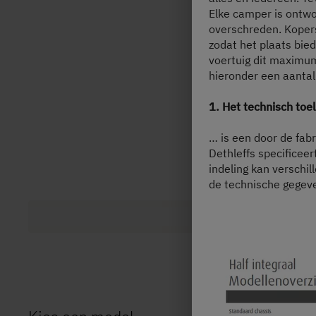
Elke camper is ontwo
overschreden. Kopers
zodat het plaats bie
voertuig dit maximum
hieronder een aantal 
1. Het technisch t
… is een door de fab
Dethleffs specificeer
indeling kan verschill
de technische gegev