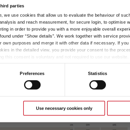
5,99 m
3.499 kg
hird parties
Lengte
Technisch toelaatbare maximummassa
, we use cookies that allow us to evaluate the behaviour of such 
ntal zitplaatsen (inclusief bestuurder)…
 analysis and reach measurement, for secure login, to optimise we
ikant vastgesteld in de zogenaamde typegoedkeuringsprocedure
ing in order to provide you with a more enjoyable overall experi
Kies model
a van de passagiers. Hiervoor wordt een vastgesteld gewicht
 een eerder model jaar. We konden het huidige model niet herk
ound under “Show details”. We work together with service provid
estuurder) berekend.
ir own purposes and merge it with other data if necessary. If you 
okies in the detailed view, you provide your consent to the proces
rde uitleg van het massa van de passagiers, zie het hoofdstuk
ng this consent is voluntary and not required to use our website
s deselect or change them later (such as by using the fingerprint 
ther information in our Privacy Policy.
Preferences
Statistics
Use necessary cookies only