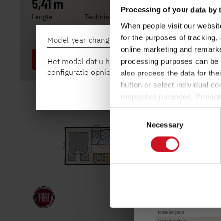
5,41 m
3.499 kg
Processing of your data by t
Lengte
Technisch toelaatbare maximummassa
When people visit our website
3. Het toegestane aa
for the purposes of tracking,
Model year change
… wordt door de fabr
online marketing and remarket
Geselecteerd
het zogenaamde mass
Het model dat u hebt geconfigureerd, behoort tot
processing purposes can be f
passagier (zonder b
configuratie opnieuw.
also process the data for the
button or select individual co
Voor een gedetaillee
respective purposes. Providi
informatie
".
settings at any time as well a
Consent
the website). You can find fur
Necessary
Selection