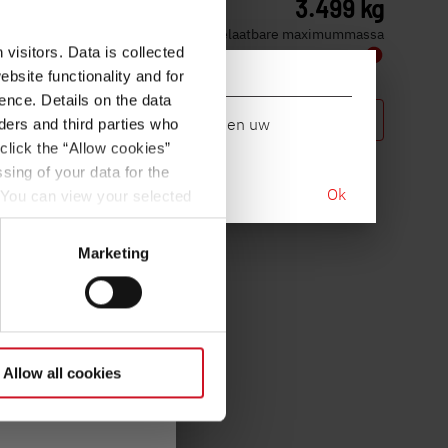
5,99 m
3.499 kg
Lengte
Technisch toelaatbare maximummassa
visitors. Data is collected
bsite functionality and for
. Dit resulteert in
ence. Details on the data
Kies model
 van 75 kg per
ennen, helaas. Gelieve te beginnen uw
ers and third parties who
click the “Allow cookies”
sing of your data for the
 “
Juridische
Ok
. You can view your selected
button at the bottom left of
Marketing
Allow all cookies