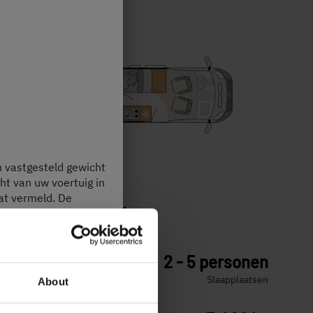
n vastgesteld gewicht
ht van uw voertuig in
at vermeld. De
600 ES Active
 haakjes na de massa
htsafwijkingen, weegt
ver het
€ 59.989,–
2 - 5 personen
a)
Prijs vanaf
Slaapplaatsen
About
 “
Juridische