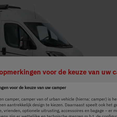
ing wird der Button zum Akzeptieren de
 opmerkingen voor de keuze van uw 
ngen voor de keuze van uw camper
en camper, camper van of urban vehicle (hierna: camper) is het
 een aantrekkelijk design te kiezen. Daarnaast speelt ook het 
ie, vrienden, optionele uitrusting, accessoires en bagage – er m
vens zijn er wettelijke en technische grenzen m.b.t. de configur