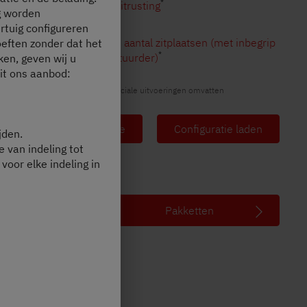
*
optionele uitrusting
g worden
rtuig configureren
4
Toegestaan aantal zitplaatsen (met inbegrip
oeften zonder dat het
*
van de bestuurder)
en, geven wij u
uit ons aanbod:
Afbeeldingen kunnen deels speciale uitvoeringen omvatten
Overzicht configuratie
Configuratie laden
jden.
e van indeling tot
 voor elke indeling in
Pakketten