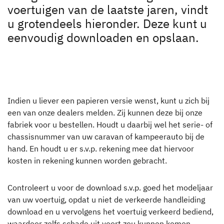
Motorhome rental
voertuigen van de laatste jaren, vindt
u grotendeels hieronder. Deze kunt u
Downloads
eenvoudig downloaden en opslaan.
Gebruikershandleidingen
Dethleffs Connect App
Indien u liever een papieren versie wenst, kunt u zich bij
Dethleffs
een van onze dealers melden. Zij kunnen deze bij onze
fabriek voor u bestellen. Houdt u daarbij wel het serie- of
Vind uw dealer
chassisnummer van uw caravan of kampeerauto bij de
hand. En houdt u er s.v.p. rekening mee dat hiervoor
kosten in rekening kunnen worden gebracht.
Controleert u voor de download s.v.p. goed het modeljaar
van uw voertuig, opdat u niet de verkeerde handleiding
download en u vervolgens het voertuig verkeerd bediend,
waardoor zelfs schade uit voort zou kunnen komen.