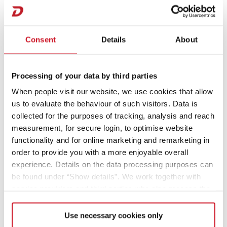
Consent
Details
About
2026
Processing of your data by third parties
When people visit our website, we use cookies that allow
us to evaluate the behaviour of such visitors. Data is
2025
collected for the purposes of tracking, analysis and reach
measurement, for secure login, to optimise website
functionality and for online marketing and remarketing in
order to provide you with a more enjoyable overall
2024
experience. Details on the data processing purposes can
be found under “Show details”. We work together with
service providers and third parties who also process the
data for their own purposes and merge it with other data if
2023
necessary. If you click the “Allow cookies” button or
Use necessary cookies only
select individual cookies in the detailed view, you provide