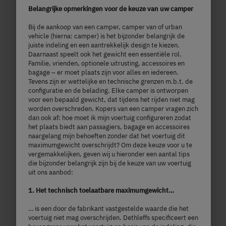
Belangrijke opmerkingen voor de keuze van uw camper
Bij de aankoop van een camper, camper van of urban
Kies model
vehicle (hierna: camper) is het bijzonder belangrijk de
juiste indeling en een aantrekkelijk design te kiezen.
Daarnaast speelt ook het gewicht een essentiële rol.
Familie, vrienden, optionele uitrusting, accessoires en
bagage – er moet plaats zijn voor alles en iedereen.
Tevens zijn er wettelijke en technische grenzen m.b.t. de
configuratie en de belading. Elke camper is ontworpen
voor een bepaald gewicht, dat tijdens het rijden niet mag
worden overschreden. Kopers van een camper vragen zich
dan ook af: hoe moet ik mijn voertuig configureren zodat
het plaats biedt aan passagiers, bagage en accessoires
naargelang mijn behoeften zonder dat het voertuig dit
maximumgewicht overschrijdt? Om deze keuze voor u te
vergemakkelijken, geven wij u hieronder een aantal tips
die bijzonder belangrijk zijn bij de keuze van uw voertuig
uit ons aanbod:
1. Het technisch toelaatbare maximumgewicht…
… is een door de fabrikant vastgestelde waarde die het
600 ER
voertuig niet mag overschrijden. Dethleffs specificeert een