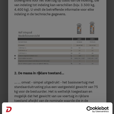
bovengrens voor het voertuig op basis van de indeling, die
van indeling tot indeling kan verschillen (bijv. 3.500 kg,
€ 66.290,–
2 - 5 personen
4.400 kg). U vindt de betreffende informatie voor elke
indeling in de technische gegevens.
a)
Prijs vanaf
Slaapplaatsen
5,99
3.499 kg
m
Technisch toelaatbare
maximummassa
Lengte
Kies model
2. De massa in rijklare toestand…
… ... omvat - simpel uitgedrukt - het basisvoertuig met
standaarduitrusting plus een vastgesteld gewicht van 75
kg voor de bestuurder. Het is wettelijk toegestaan en
mogelijk dat het gewicht van uw voertuig in rijklare
toestand afwijkt van de nominale waarde die in de
verkoopdocumenten staat vermeld. De toegestane
afwijking bedraagt ± 5 %. Het toelaatbare bereik in kilo's