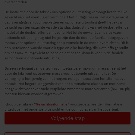
overschreden.
De installatie door de fabriek van optionele uitrusting verhoogt het feitelijke
gewicht van het voertuig en vermindert het nuttige massa. Het extra gewicht
dat is aangegeven voor pakketten en optionele uitrusting geeft het extra
gewicht aan ten opzichte van de standaarduitrusting van het desbetreffende
model of de desbetreffende indeling. Het totale gewicht van de gekozen
optionele uitrusting mag niet hoger zijn dan de door de fabrikant opgegeven
massa voor optionele uitrusting zoals vermeld in de modeloverzichten. Dit is
een berekende waarde voor elk type en elke indeling, die Dethleffs gebruikt
om het maximumgewicht te bepalen dat beschikbaar is voor in de fabriek
gemonteerde optionele uitrusting.
Bij een verhoging van de technisch toelaatbare maximum massa neemt het
door de fabrikant opgegeven massa voor optionele uitrusting toe. De
verhoging is het gevolg van het hogere nuttige massa door het alternatieve
chassis. Het hogere leeggewicht van het alternatieve chassis en met name
het gewicht voor eventuele verplichte zwaardere motorvarianten (b.v. 180 pk)
moeten hiervan worden afgetrokken.
Klik op de rubriek “
Gewichtsinformatie
” voor gedetailleerde informatie en
uitleg over het onderwerp gewicht en de configuratie van het voertuig.
Volgende stap