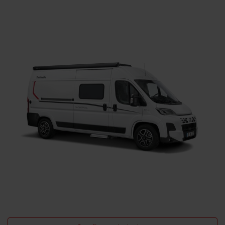
Dethleffs dealer zoeken
Vind hier de Dethleffs dealer bij u in de buurt