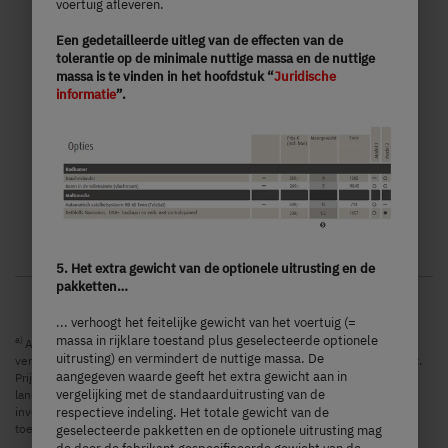
voertuig afleveren.
Een gedetailleerde uitleg van de effecten van de
6,36
3.499 kg
tolerantie op de minimale nuttige massa en de nuttige
massa is te vinden in het hoofdstuk “
Juridische
m
Technisch toelaatbare
informatie
”.
maximummassa
Lengte
Kies model
5. Het extra gewicht van de optionele uitrusting en de
pakketten…
... verhoogt het feitelijke gewicht van het voertuig (=
massa in rijklare toestand plus geselecteerde optionele
a)
Alle prijzen zijn adviesverkoopprijzen in EUR, gebaseerd op de Belgische
uitrusting) en vermindert de nuttige massa. De
verkoopprijzen inclusief de onvermijdbare kosten en kosten voor transport.
aangegeven waarde geeft het extra gewicht aan in
Prijzen in andere landen kunnen afwijken als gevolg van valuta,
vergelijking met de standaarduitrusting van de
landspecifieke BTW, landspecifieke specificaties, on-the-roadheffingen of
invoerrechten. Neem contact op met uw plaatselijke dealer voor de
respectieve indeling. Het totale gewicht van de
toepasselijke prijzen, belastingen en invoerrechten voor uw land.
geselecteerde pakketten en de optionele uitrusting mag