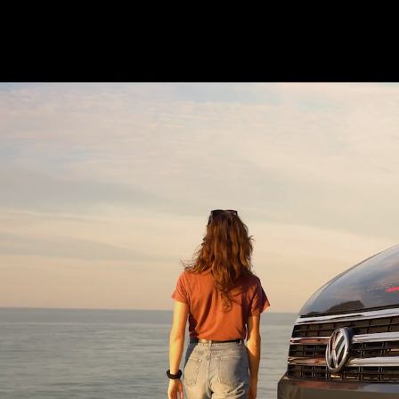
er Vans
res
IL
GLOBETRAIL ACTIVE
GLOBE
Camper Van
Camper 