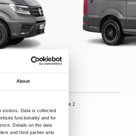
About
rrière 1
Vue arrière 2
visitors. Data is collected
bsite functionality and for
ence. Details on the data
ers and third parties who