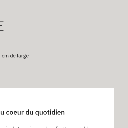
E
0 cm de large
u coeur du quotidien