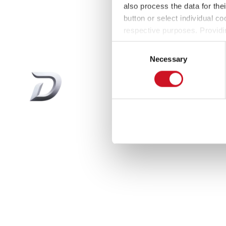
also process the data for the
button or select individual co
respective purposes. Providi
settings at any time as well a
Consent
the website). You can find fur
Necessary
Selection