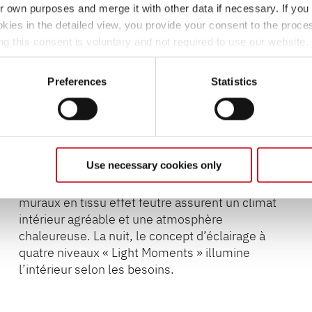
ir own purposes and merge it with other data if necessary. If you 
okies in the detailed view, you provide your consent to the proces
ng this consent is voluntary and not required to use our website
s deselect or change them later (such as by using the fingerprint 
ther information in our Privacy Policy.
Preferences
Statistics
Le Globetrail 600 DR Performance se distingue
par sa qualité exceptionnelle, son équipement
complet et son confort de conduite et d’habitation
convaincant.
Use necessary cookies only
Dans tout l’espace de vie, des revêtements
muraux en tissu effet feutre assurent un climat
intérieur agréable et une atmosphère
chaleureuse. La nuit, le concept d’éclairage à
quatre niveaux « Light Moments » illumine
l’intérieur selon les besoins.