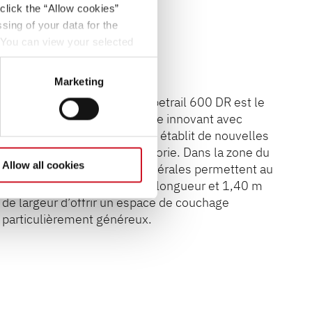
click the “Allow cookies”
sing of your data for the
. You can view your selected
button at the bottom left of
Marketing
L’un des points forts du Globetrail 600 DR est le
cabinet de toilette modulable innovant avec
douche au niveau du sol, qui établit de nouvelles
références dans cette catégorie. Dans la zone du
Allow all cookies
lit arrière, des extensions latérales permettent au
lit transversal de 2,00 m de longueur et 1,40 m
de largeur d’offrir un espace de couchage
particulièrement généreux.