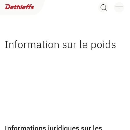
Recherche de concessionnaires
Caravanes
Camping Cars
Information sur le poids
Camper Vans
Accessoires d’origine Dethleffs
Service
Dethleffs
Concessionnaires
Informations juridiques sur les