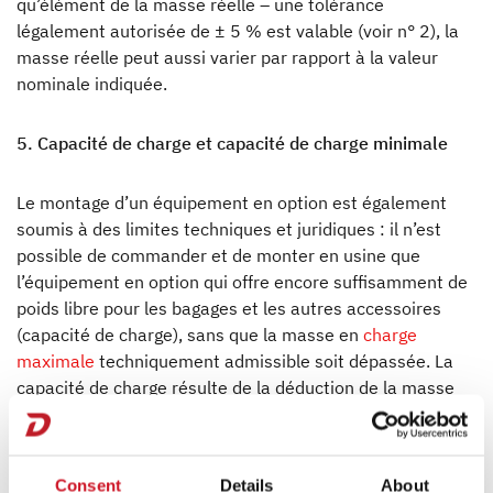
qu’élément de la masse réelle – une tolérance
légalement autorisée de ± 5 % est valable (voir n° 2), la
masse réelle peut aussi varier par rapport à la valeur
nominale indiquée.
5. Capacité de charge et capacité de charge minimale
Le montage d’un équipement en option est également
soumis à des limites techniques et juridiques : il n’est
possible de commander et de monter en usine que
l’équipement en option qui offre encore suffisamment de
poids libre pour les bagages et les autres accessoires
(capacité de charge), sans que la masse en
charge
maximale
techniquement admissible soit dépassée. La
capacité de charge résulte de la déduction de la masse
en ordre de marche (valeur nominale selon les
documents de vente, voir ci-dessus n° 2), la masse de
l’équipement en option et de la masse des passagers
Consent
Details
About