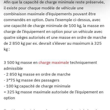
Afin que la capacité de charge minimale reste préservée,
selected settings at any time as well as deselect or
il existe pour chaque modèle de véhicule une
change them later (such as by using the fingerprint button
combinaison maximale d’équipements pouvant être
at the bottom left of the website). You can find further
commandés en option. Dans l’exemple ci-dessus, avec
information in our Privacy Policy.
une capacité de charge minimale de 100 kg, la masse en
charge de l’équipement en option pour un véhicule avec
quatre sièges autorisés et une masse en ordre de marche
de 2 850 kg par ex. devrait s’élever au maximum à 325
kg :
3 500 kg masse en
charge maximale
techniquement
admissible
- 2 850 kg masse en ordre de marche
- 3*75 kg masse des passagers
- 100 kg capacité de charge minimale
= 325 kg masse maximale autorisée de l’équipement en
option