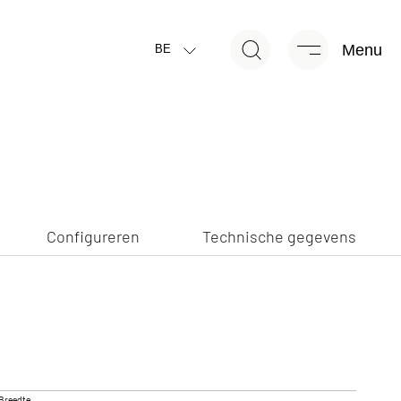
Menu
Configureren
Technische gegevens
BE
Configureren
Technische gegevens
TRAIL ACTIVE PLUS
GLOBETRAIL PERFORMANCE
Van
Camper Van
Breedte