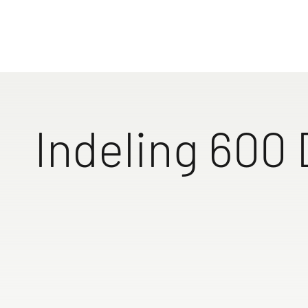
Indeling 600
Groot dwarsbed
dikke matras vo
maximaal comfor
opklapbare
schotelverencon
maakt stapelen 