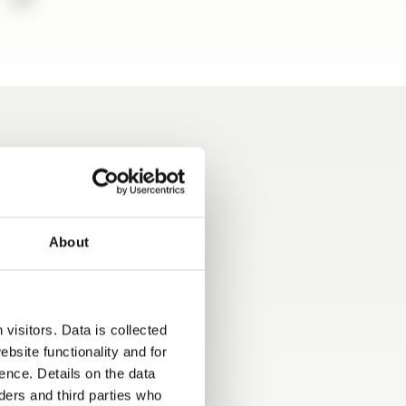
About
g: 16-inch
, lederen
ditioning,
visitors. Data is collected
ektrische
bsite functionality and for
ain Chair
ence. Details on the data
ers and third parties who