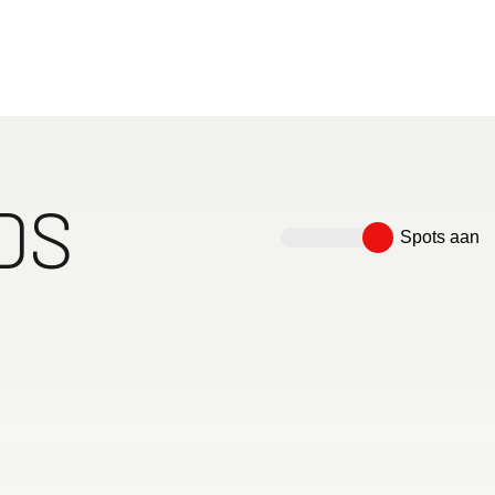
 DS
Spots aan
 met een
Open keuken met extra
Ruime badkamer met
Ruime compressorkoelkast
or
grote, ruime en greeploze
draaibare wand voor veel
(84 liter incl. vriesvak van 6
t. De
lades met centrale
bewegingsvrijheid tijdens
liter), gemakkelijk
vergrendeling
het douchen zonder ruimte
toegankelijk van binnen en
structie
in te nemen bij de wastafel
buiten
overbodig