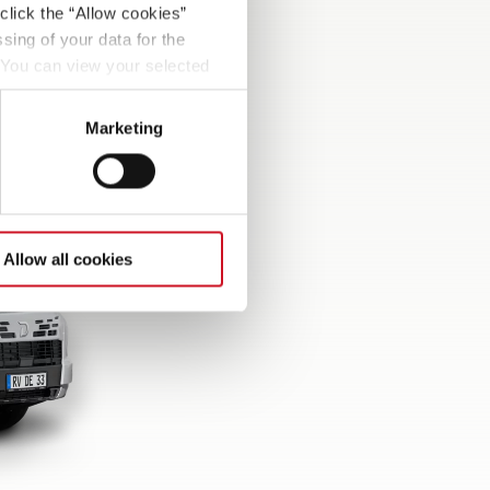
rdijnen
click the “Allow cookies”
sing of your data for the
. You can view your selected
button at the bottom left of
Marketing
Allow all cookies