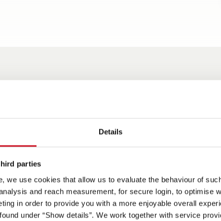
Spots aan
Details
dig beladen van de
Optioneel slaapdak voor
Uitgebreide
Uitstekende
gruimte achter
twee extra, comfortabele
standaarduitrusting, o.a
chassisuitrustin
j de opklapbare
slaapplaatsen
een hordeur, raam in de
aluminium wielen
hird parties
n
badkamer en bovenkasten
stuurwiel, aircon
, we use cookies that allow us to evaluate the behaviour of such 
rondom in de slaapkamer
cruisecontrol, el
 analysis and reach measurement, for secure login, to optimise we
parkeerrem, Capt
ing in order to provide you with a more enjoyable overall experi
pilotenstoelen,
ound under “Show details”. We work together with service provid