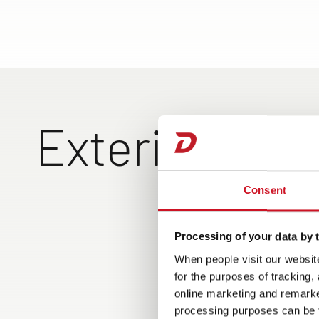
Exterieur
Consent
Eenvou
opber
dankzi
Processing of your data by t
bedde
When people visit our website
for the purposes of tracking,
online marketing and remarket
processing purposes can be f