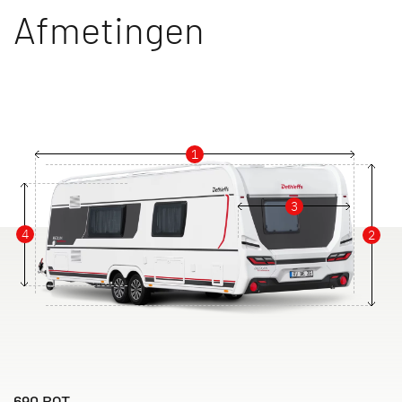
Afmetingen
1
3
4
2
690 BQT