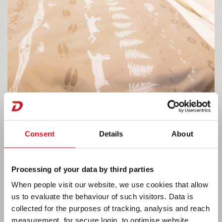
Consent
Details
About
Processing of your data by third parties
Wooncomfort in de Beduin Scandinavia.
When people visit our website, we use cookies that allow
us to evaluate the behaviour of such visitors. Data is
Het royale queensbed kan in de lengte worden
collected for the purposes of tracking, analysis and reach
verschoven, waardoor de badkamer overdag
measurement, for secure login, to optimise website