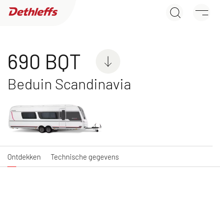
690 BQT
Dealer zoeken
Ontdekken
Technische gegevens
Caravans
690 BQT
Beduin Scandinavia
C'JOY
C'GO & C'GO UP
Caravan
Caravan
Ontdekken
Technische gegevens
NIEUW