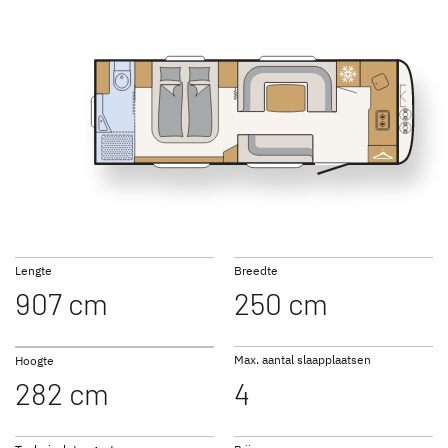
SUMMER EDITION
CAMPER
Caravan
Caravan
550 BET
690 BQT
NOMAD
BEDUIN
Caravan
SCANDINAVIA
Caravan
Lengte
Breedte
907 cm
250 cm
Max. aantal slaapplaatsen
Hoogte
282 cm
4
Naar de caravans