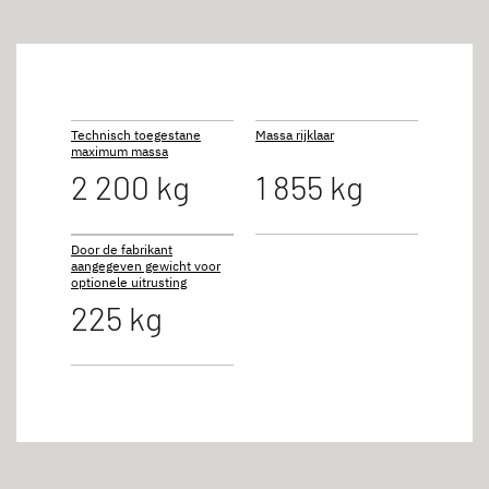
Technisch toegestane
Massa rijklaar
maximum massa
2 200 kg
1 855 kg
Door de fabrikant
aangegeven gewicht voor
optionele uitrusting
225 kg