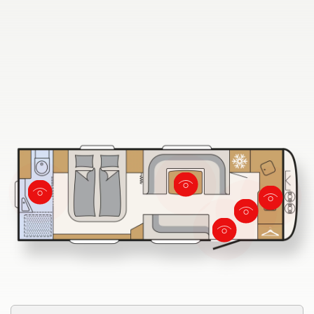
Dethleffs dealer zoeken
Vind hier de Dethleffs dealer bij u in de buurt