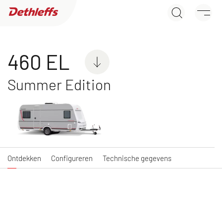
460 EL
Dealer zoeken
Ontdekken
Configureren
Technische gegevens
Caravans
460 EL
Summer Edition
C'JOY
C'GO & C'GO UP
Caravan
Caravan
Ontdekken
Configureren
Technische gegevens
NIEUW