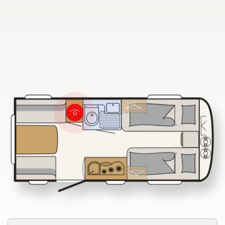
730 FKR
Dethleffs dealer zoeken
Vind hier de Dethleffs dealer bij u in de buurt