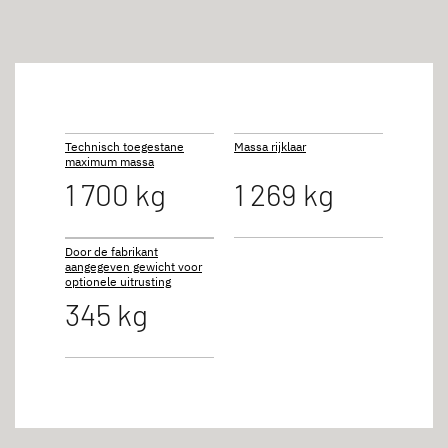
Technisch toegestane
Massa rijklaar
maximum massa
1 700 kg
1 269 kg
Door de fabrikant
aangegeven gewicht voor
optionele uitrusting
345 kg