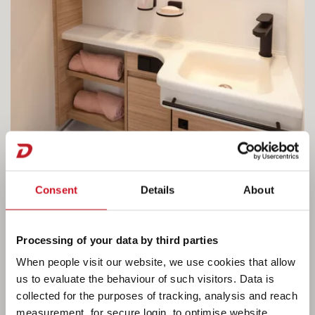
Consent
Details
About
Compacte badkamer
Processing of your data by third parties
When people visit our website, we use cookies that allow
Ideaal voor een opfrisbeurt in de ochtend! Alles
us to evaluate the behaviour of such visitors. Data is
in een compacte badkamer! En voor wie het iets
collected for the purposes of tracking, analysis and reach
minder fris mag: warmwater is standaard
measurement, for secure login, to optimise website