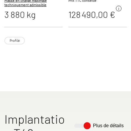
Masse en charge maximale
Prix TTC conseillé
techniquement admissible
3 880 kg
128 490,00 €
TREND ACTIVE
ESPRIT
Profilés & Intégraux
Intégraux
Profilé
ALPA
XL FAMILY A
A Class & Coachbuilt
Capucine
Implantatio
Plus de détails