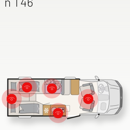
n T46
XL FAMILY I
GLOBETROTTER XL
Intégraux
I
Intégraux
Recherche de concessionnaires
Dethleffs
Trouvez le concessionnaire Dethleffs le plus proche
Vers les camping-cars
Camper Vans
Accessoires d’origine Dethleffs
Service