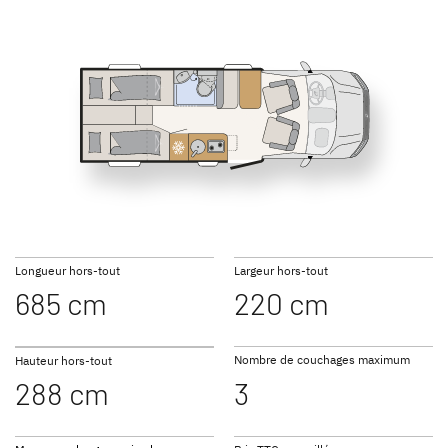
T 46
GLOBEBUS GO
GLOBEBUS
ACTIVE
PERFORMANCE 4X4
Profilés
Profilé
Longueur hors-tout
Largeur hors-tout
685 cm
220 cm
JUST CAMP ACTIVE
JUST GO ACTIVE
Profilés
Profilés
Nombre de couchages maximum
Hauteur hors-tout
288 cm
3
NOUVEAU