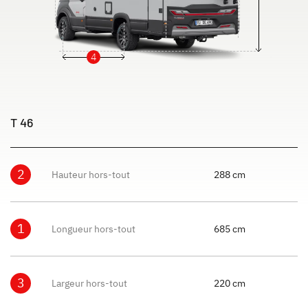
4
T 46
2
Hauteur hors-tout
288 cm
1
Longueur hors-tout
685 cm
3
Largeur hors-tout
220 cm