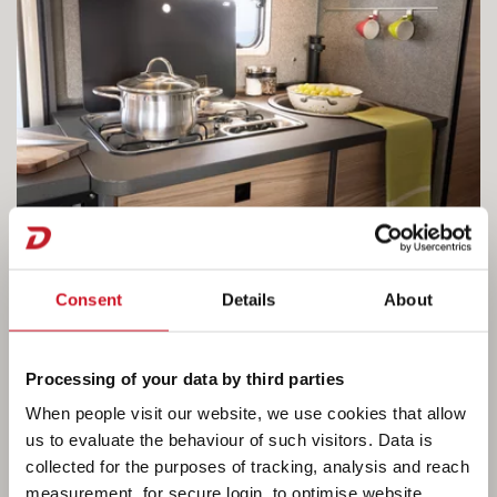
Consent
Details
About
Processing of your data by third parties
When people visit our website, we use cookies that allow
us to evaluate the behaviour of such visitors. Data is
collected for the purposes of tracking, analysis and reach
CUISINER – Compact mais surprenant
measurement, for secure login, to optimise website