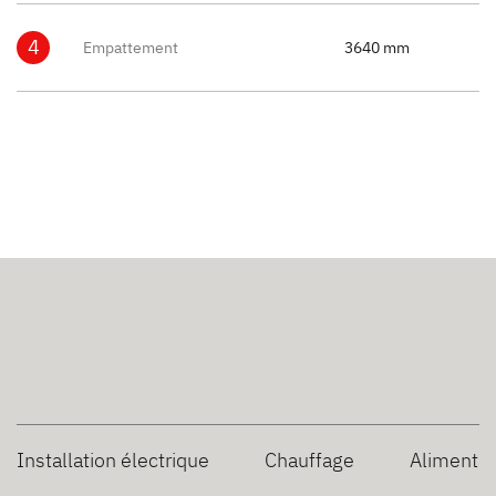
4
Empattement
3640 mm
Installation électrique
Chauffage
Alimentat