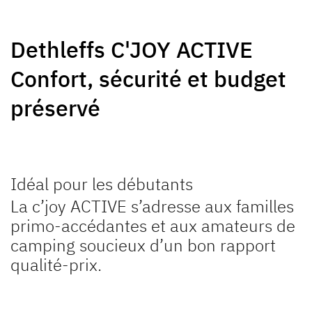
SUMMER EDITION
CAMPER
Dethleffs C'JOY ACTIVE
Caravanes
Caravan
Confort, sécurité et budget
préservé
NOMAD
BEDUIN
Idéal pour les débutants
Caravan
SCANDINAVIA
La c’joy ACTIVE s’adresse aux familles
Caravan
primo-accédantes et aux amateurs de
camping soucieux d’un bon rapport
qualité-prix.
Vers les caravanes