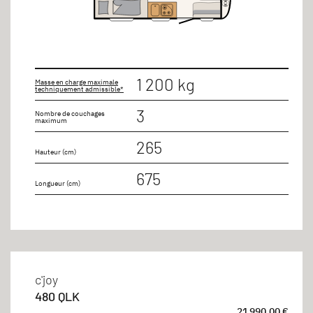
1 200 kg
Masse en charge maximale
techniquement admissible*
3
Nombre de couchages
maximum
265
Hauteur (cm)
675
Longueur (cm)
c'joy
480 QLK
21 990,00 €