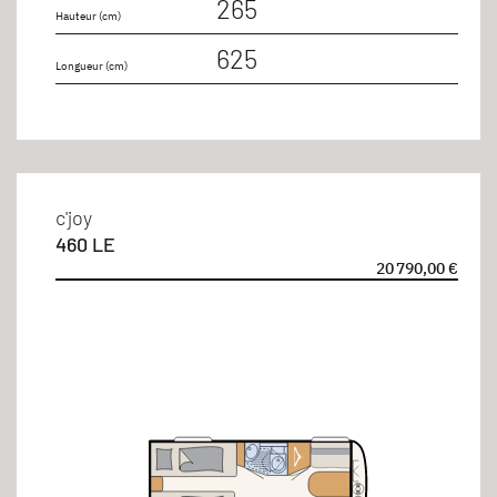
265
Hauteur (cm)
Places carte grise
625
Longueur (cm)
3 Personnes
5 Personnes
c'joy
460 LE
20 790,00 €