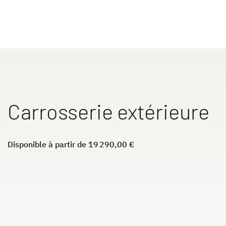
Camping Cars
Camper Vans
Carrosserie extérieure
Accessoires d’origine Dethleffs
Service
Disponible à partir de 19 290,00 €
Dethleffs
Concessionnaires