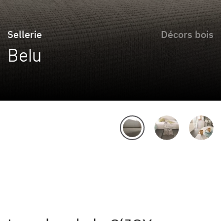
Sellerie
Décors bois
Belu