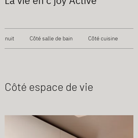
La vie en c'joy Active
é nuit
Côté salle de bain
Côté cuisine
Côté espace de vie