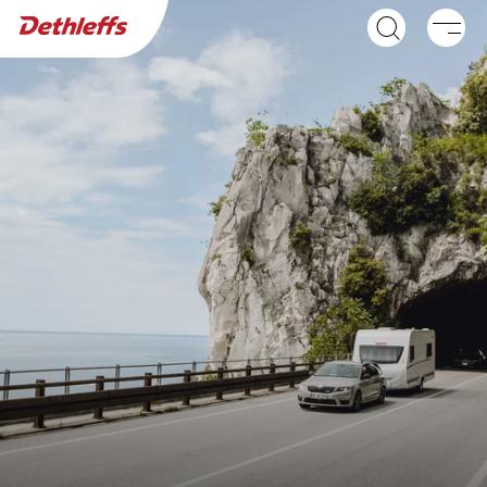
Recherche de concessionnaires
Caravanes
NOUVEAU
NOUVEAU
C'JOY ACTIVE
C'GO ACTIVE &
Caravan
C'GO UP ACTIVE
Caravan
NOUVEAU