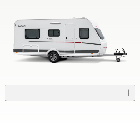
Recherche de concessionnaires
Dethleffs
Trouvez le concessionnaire Dethleffs le plus proche