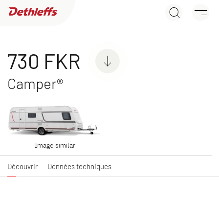
730 FKR
Recherche de concessionnaires
Découvrir
Données techniques
Caravanes
730 FKR
Camper®
NOUVEAU
NOUVEAU
C'JOY ACTIVE
C'GO ACTIVE &
Caravan
C'GO UP ACTIVE
Image similar
Caravan
Découvrir
Données techniques
NOUVEAU