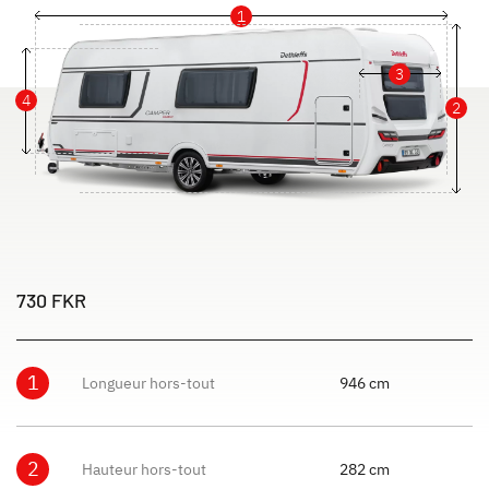
1
3
4
2
730 FKR
1
Longueur hors-tout
946 cm
2
Hauteur hors-tout
282 cm