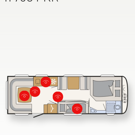
Recherche de concessionnaires
Dethleffs
Trouvez le concessionnaire Dethleffs le plus proche