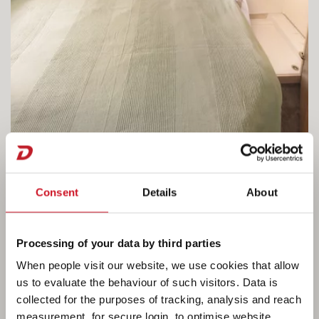
Il fait bon vivre dans la Camper®
Consent
Details
About
Ici, il fait bon dormir ! Matelas mousse haute
densité et thermorégulant à 7 zones de 15 cm
Processing of your data by third parties
d’épaisseur. L’espace ouvert du cabinet de
When people visit our website, we use cookies that allow
toilette favorise une grande liberté de
us to evaluate the behaviour of such visitors. Data is
mouvement. Il est également possible d’opter
collected for the purposes of tracking, analysis and reach
pour un cabinet de toilette entièrement fermé. •
measurement, for secure login, to optimise website