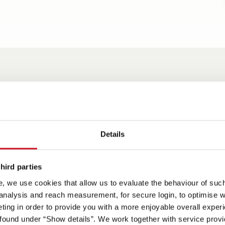
Plus de déta
Details
hird parties
 la
En option, toit relevable
Vaste équipement de série
Excellen
, we use cookies that allow us to evaluate the behaviour of such 
aux lits
avec deux confortables
avec, entre autres, porte
châssis :
 analysis and reach measurement, for secure login, to optimise we
places de couchage
moustiquaire, baie dans la
volant cu
ing in order to provide you with a more enjoyable overall experi
supplémentaires
salle de bain, lanterneau
Cruise Co
ound under “Show details”. We work together with service provid