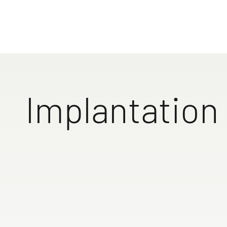
640 HR
Implantation
Grand lit transver
matelas épais pou
confort maximal. 
construction raba
rend l'empilage su