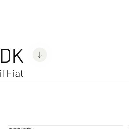
er Vans
res
 DK
l Fiat
IL
GLOBETRAIL ACTIVE
GLOBE
Camper Van
Camper 
Longueur hors-tout