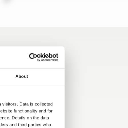
ils
About
t équipement du
visitors. Data is collected
 jantes alu 16'',
bsite functionality and for
ir, climatisation,
ence. Details on the data
ntrol, frein de
ers and third parties who