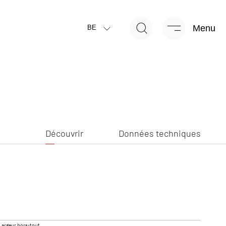
Menu
Découvrir
Données techniques
BE
Découvrir
Données techniques
TRAIL PERFORMANCE
Van
Largeur hors-tout