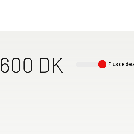
 600 DK
Plus de déta
sal avec
Cuisine ouverte avec tiroirs
Réfrigérateur à
Enormous sense of space
r un
extra larges, spacieux et
compresseur spacieux (84 l
thanks to good room layout
La
sans poignées, équipés d’un
avec compartiment freezer
and plenty of space for
ttable
verrouillage centralisé
de 6 l), facilement
showering
perflu.
accessible de l’intérieur
comme de l’extérieur