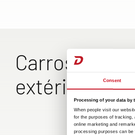
Carrosserie
extérieure
Consent
Processing of your data by t
Chargement aisé de
When people visit our website
soute arrière grâce 
for the purposes of tracking,
relevables
online marketing and remarket
processing purposes can be f