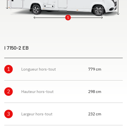
5
I 7150-2 EB
1
Longueur hors-tout
779 cm
2
Hauteur hors-tout
298 cm
3
Largeur hors-tout
232 cm