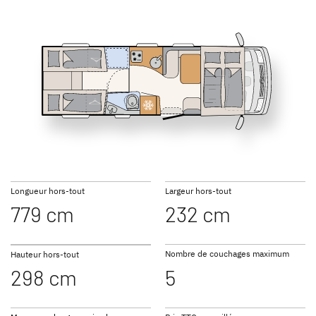
I 7150-2 EB
I 7150-2 EBL
GLOBEBUS GO
GLOBEBUS
ACTIVE
PERFORMANCE 4X4
Profilés
Profilé
I 7150-2 DBM
I 7150-2 DBL
Longueur hors-tout
Largeur hors-tout
779 cm
232 cm
JUST CAMP ACTIVE
JUST GO ACTIVE
Profilés
Profilés
Nombre de couchages maximum
Hauteur hors-tout
298 cm
5
NOUVEAU