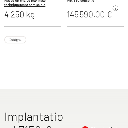
Masse en charge maximale
Prix TTC conseillé
techniquement admissible
4 250 kg
145 590,00 €
TREND ACTIVE
ESPRIT
Profilés & Intégraux
Intégraux
Intégral
ALPA
XL FAMILY A
A Class & Coachbuilt
Capucine
Implantatio