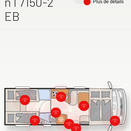
n I 7150-2
Plus de détails
XL FAMILY I
GLOBETROTTER XL
EB
Intégraux
I
Intégraux
Recherche de concessionnaires
Dethleffs
Trouvez le concessionnaire Dethleffs le plus proche
Vers les camping-cars
Camper Vans
Accessoires d’origine Dethleffs
Service