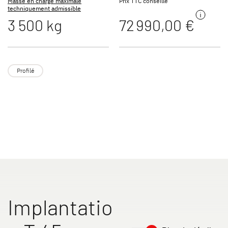
Masse en charge maximale
Prix TTC conseillé
techniquement admissible
3 500 kg
72 990,00 €
TREND ACTIVE
ESPRIT
Profilés & Intégraux
Intégraux
Profilé
ALPA
XL FAMILY A
A Class & Coachbuilt
Capucine
Implantatio