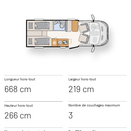
T 45
GLOBEBUS GO
GLOBEBUS
ACTIVE
PERFORMANCE 4X4
Profilés
Profilé
Longueur hors-tout
Largeur hors-tout
668 cm
219 cm
JUST CAMP ACTIVE
JUST GO ACTIVE
Profilés
Profilés
Nombre de couchages maximum
Hauteur hors-tout
266 cm
3
NOUVEAU