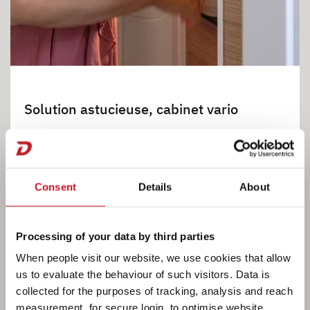
Solution astucieuse, cabinet vario
Grâce à une paroi pivotante ingénieuse, le
Globebus Go exploite l’espace de manière
optimale. Il suffit de faire pivoter la paroi, et le
Consent
Details
About
cabinet de toilette se transforme en une cabine
de douche. Le cabinet de toilette est
Processing of your data by third parties
entièrement équipé et offre de grands miroirs
When people visit our website, we use cookies that allow
et des possibilités de rangement multiples.
us to evaluate the behaviour of such visitors. Data is
Divers spots et rubans à LED assurent un
collected for the purposes of tracking, analysis and reach
éclairage idéal.
measurement, for secure login, to optimise website