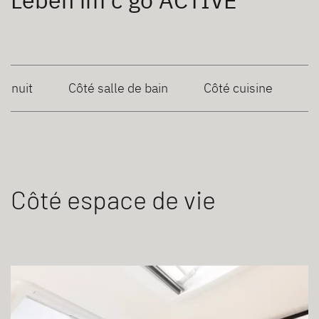
Leben im c'go ACTIVE
é nuit
Côté salle de bain
Côté cuisine
Côté espace de vie