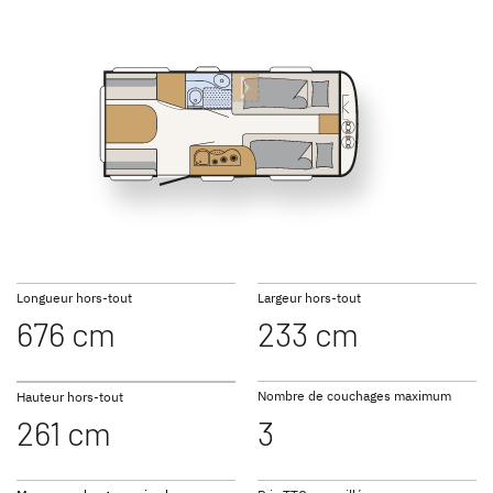
SUMMER EDITION
CAMPER
475 EL
495 FR
Caravanes
Caravan
495 QSK
up 525 KR
NOMAD
BEDUIN
Caravan
SCANDINAVIA
Longueur hors-tout
Largeur hors-tout
Caravan
676 cm
233 cm
Nombre de couchages maximum
Hauteur hors-tout
261 cm
3
Vers les caravanes