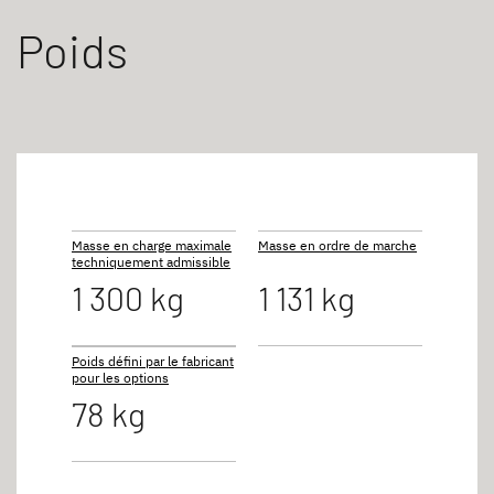
Poids
Masse en charge maximale
Masse en ordre de marche
techniquement admissible
1 300 kg
1 131 kg
Poids défini par le fabricant
pour les options
78 kg