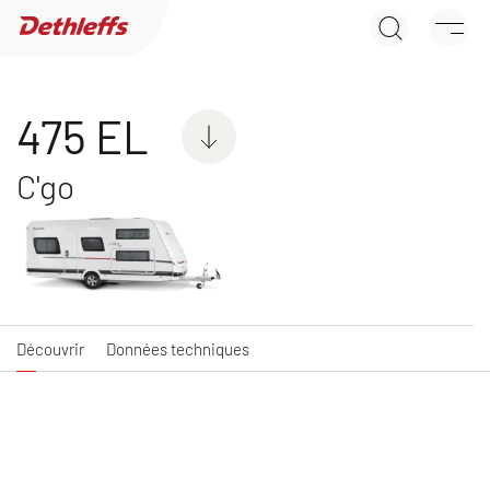
475 EL
Recherche de concessionnaires
Découvrir
Données techniques
Caravanes
475 EL
C'go
NOUVEAU
NOUVEAU
C'JOY ACTIVE
C'GO ACTIVE &
Caravan
C'GO UP ACTIVE
Caravan
Découvrir
Données techniques
NOUVEAU