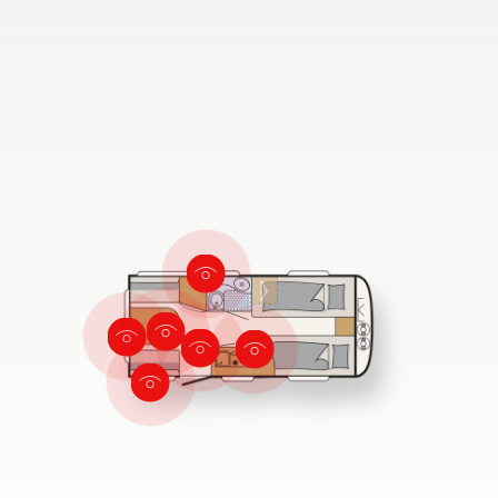
Recherche de concessionnaires
Dethleffs
Trouvez le concessionnaire Dethleffs le plus proche